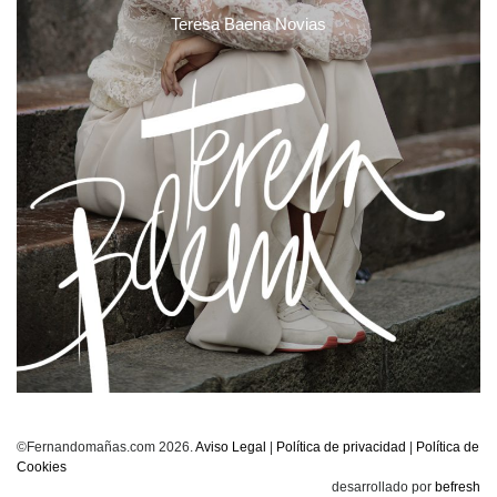
Teresa Baena Novias
©Fernandomañas.com 2026.
Aviso Legal
|
Política de privacidad
|
Política de
Cookies
desarrollado por
befresh