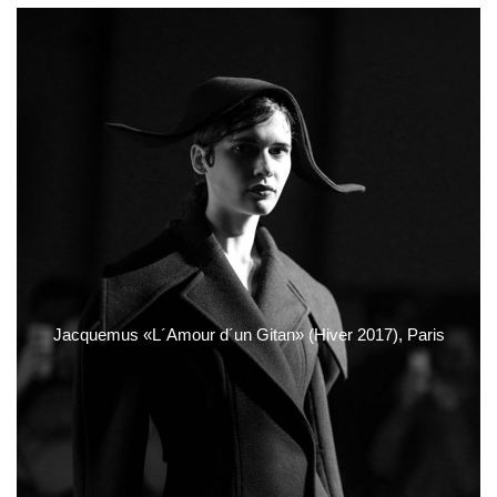
Jacquemus «L´Amour d´un Gitan» (Hiver 2017), Paris