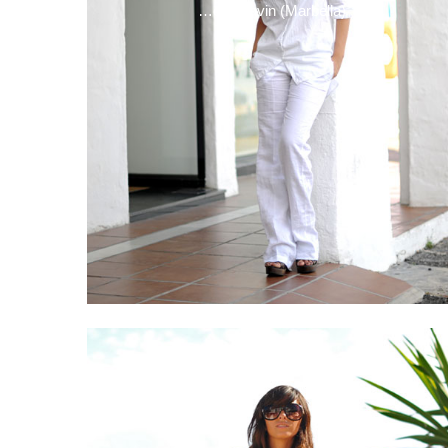
…en Lanvin (Marbella)