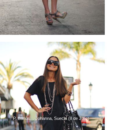
P. Banús… Johanna, Suecia (8 de Julio)