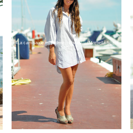
«La camisa de mi padre» – Parte I… (Marbella Street
Style)