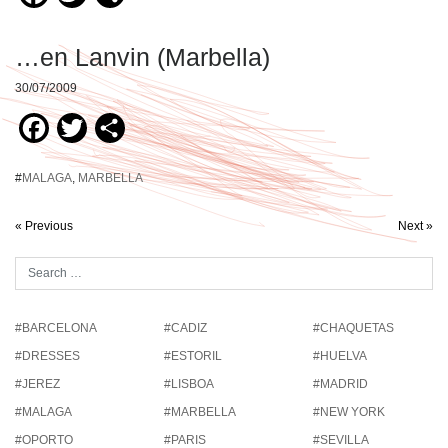
…en Lanvin (Marbella)
30/07/2009
Facebook
Twitter
Compartir
#
MALAGA
,
MARBELLA
« Previous
Next »
#BARCELONA
#CADIZ
#CHAQUETAS
#DRESSES
#ESTORIL
#HUELVA
#JEREZ
#LISBOA
#MADRID
#MALAGA
#MARBELLA
#NEW YORK
#OPORTO
#PARIS
#SEVILLA