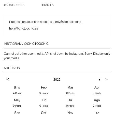
#SUNGLSSES
#TARIFA
Puedes contactar con nosotros a través de este mail.
hola@chictoochic.es
INSTAGRAM
/ @CHICTOOCHIC
Cannot get other user media. API shut down by Instagram. Sorry. Display only
your media.
ARCHIVOS
<
>
2022
▼
Feb
Mar
Abr
Ene
0
0
0
4
Posts
Posts
Posts
Posts
May
Jun
Jul
Ago
0
0
0
0
Posts
Posts
Posts
Posts
Sep
Oct
Nov
Dic