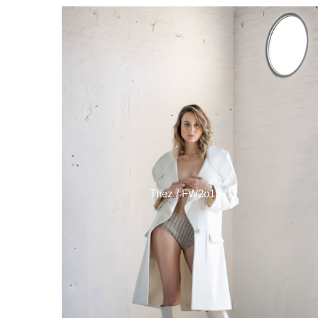
Thez / FW2o19 (1)