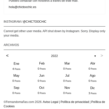
Puedes contactar con nosotros a través de este mail.
hola@chictoochic.es
INSTAGRAM
/ @CHICTOOCHIC
Cannot get other user media. API shut down by Instagram. Sorry. Display only
your media.
ARCHIVOS
<
>
2022
▼
Feb
Mar
Abr
Ene
0
0
0
4
Posts
Posts
Posts
Posts
May
Jun
Jul
Ago
0
0
0
0
Posts
Posts
Posts
Posts
Sep
Oct
Nov
Dic
0
0
0
3
Posts
Posts
Posts
Posts
©Fernandomañas.com 2026.
Aviso Legal
|
Política de privacidad
|
Política de
Cookies