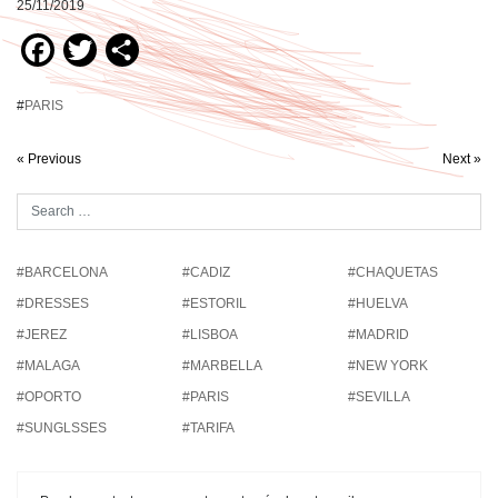
25/11/2019
Facebook
Twitter
Compartir
#
PARIS
« Previous
Next »
#BARCELONA
#CADIZ
#CHAQUETAS
#DRESSES
#ESTORIL
#HUELVA
#JEREZ
#LISBOA
#MADRID
#MALAGA
#MARBELLA
#NEW YORK
#OPORTO
#PARIS
#SEVILLA
#SUNGLSSES
#TARIFA