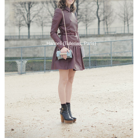
…Hanneli (Tullerías, París)