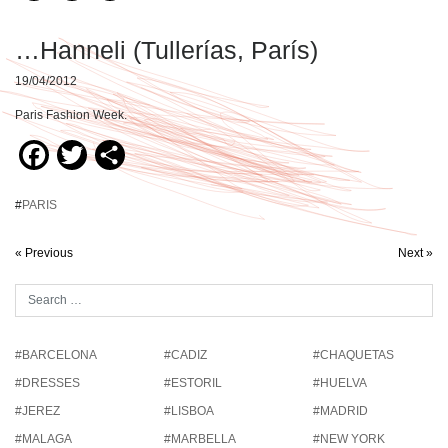
…Hanneli (Tullerías, París)
19/04/2012
Paris Fashion Week.
Facebook
Twitter
Compartir
#
PARIS
« Previous
Next »
#BARCELONA
#CADIZ
#CHAQUETAS
#DRESSES
#ESTORIL
#HUELVA
#JEREZ
#LISBOA
#MADRID
#MALAGA
#MARBELLA
#NEW YORK