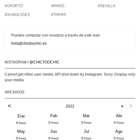
#OPORTO
#PARIS
#SEVILLA
#SUNGLSSES
#TARIFA
Puedes contactar con nosotros a través de este mail.
hola@chictoochic.es
INSTAGRAM
/ @CHICTOOCHIC
Cannot get other user media. API shut down by Instagram. Sorry. Display only
your media.
ARCHIVOS
<
>
2022
▼
Feb
Mar
Abr
Ene
0
0
0
4
Posts
Posts
Posts
Posts
May
Jun
Jul
Ago
0
0
0
0
Posts
Posts
Posts
Posts