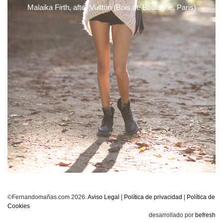
Malaika Firth, after Vuitton (Bois de Boulogne, Paris)
©Fernandomañas.com 2026.
Aviso Legal
|
Política de privacidad
|
Política de
Cookies
desarrollado por
befresh