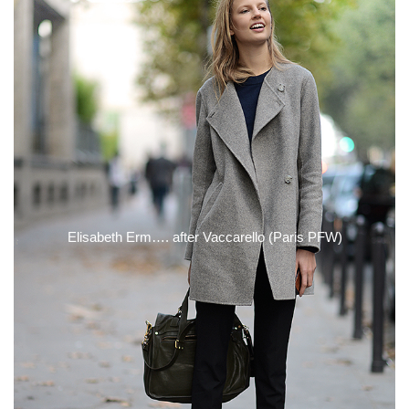
Elisabeth Erm…. after Vaccarello (Paris PFW)