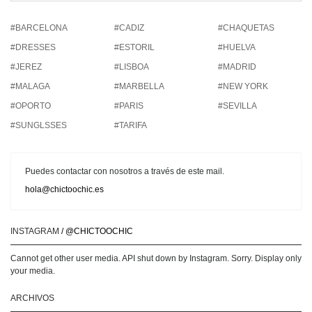
#BARCELONA
#CADIZ
#CHAQUETAS
#DRESSES
#ESTORIL
#HUELVA
#JEREZ
#LISBOA
#MADRID
#MALAGA
#MARBELLA
#NEW YORK
#OPORTO
#PARIS
#SEVILLA
#SUNGLSSES
#TARIFA
Puedes contactar con nosotros a través de este mail.
hola@chictoochic.es
INSTAGRAM
/ @CHICTOOCHIC
Cannot get other user media. API shut down by Instagram. Sorry. Display only
your media.
ARCHIVOS