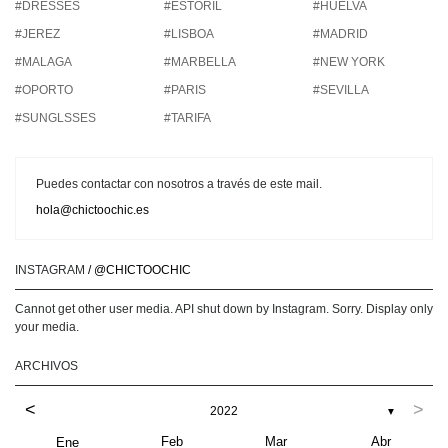
#DRESSES
#ESTORIL
#HUELVA
#JEREZ
#LISBOA
#MADRID
#MALAGA
#MARBELLA
#NEW YORK
#OPORTO
#PARIS
#SEVILLA
#SUNGLSSES
#TARIFA
Puedes contactar con nosotros a través de este mail.
hola@chictoochic.es
INSTAGRAM
/ @CHICTOOCHIC
Cannot get other user media. API shut down by Instagram. Sorry. Display only
your media.
ARCHIVOS
<
>
2022
▼
Feb
Mar
Abr
Ene