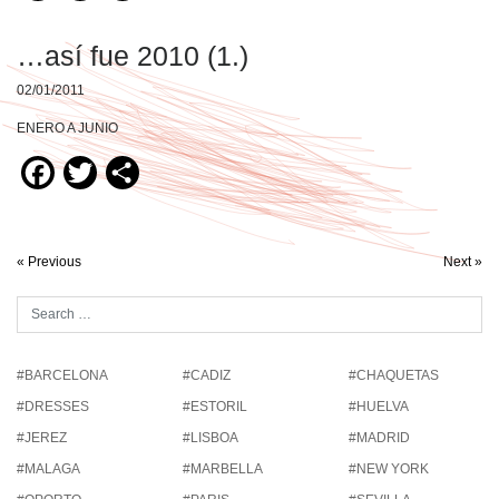
…así fue 2010 (1.)
02/01/2011
ENERO A JUNIO
Facebook
Twitter
Compartir
« Previous
Next »
#BARCELONA
#CADIZ
#CHAQUETAS
#DRESSES
#ESTORIL
#HUELVA
#JEREZ
#LISBOA
#MADRID
#MALAGA
#MARBELLA
#NEW YORK