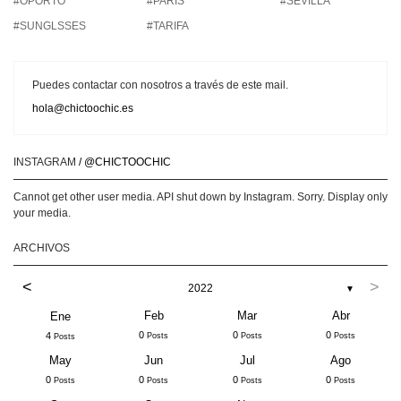
#OPORTO
#PARIS
#SEVILLA
#SUNGLSSES
#TARIFA
Puedes contactar con nosotros a través de este mail.
hola@chictoochic.es
INSTAGRAM
/ @CHICTOOCHIC
Cannot get other user media. API shut down by Instagram. Sorry. Display only
your media.
ARCHIVOS
<
>
2022
▼
Feb
Mar
Abr
Ene
0
0
0
4
Posts
Posts
Posts
Posts
May
Jun
Jul
Ago
0
0
0
0
Posts
Posts
Posts
Posts