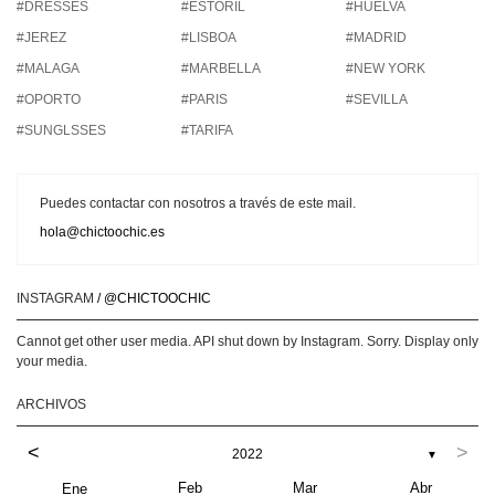
#DRESSES
#ESTORIL
#HUELVA
#JEREZ
#LISBOA
#MADRID
#MALAGA
#MARBELLA
#NEW YORK
#OPORTO
#PARIS
#SEVILLA
#SUNGLSSES
#TARIFA
Puedes contactar con nosotros a través de este mail.
hola@chictoochic.es
INSTAGRAM
/ @CHICTOOCHIC
Cannot get other user media. API shut down by Instagram. Sorry. Display only
your media.
ARCHIVOS
<
>
2022
▼
Feb
Mar
Abr
Ene