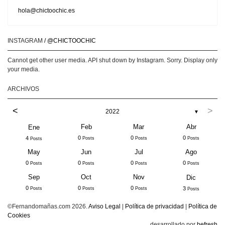
hola@chictoochic.es
INSTAGRAM
/ @CHICTOOCHIC
Cannot get other user media. API shut down by Instagram. Sorry. Display only
your media.
ARCHIVOS
<
>
2022
▼
Feb
Mar
Abr
Ene
0
0
0
4
Posts
Posts
Posts
Posts
May
Jun
Jul
Ago
0
0
0
0
Posts
Posts
Posts
Posts
Sep
Oct
Nov
Dic
0
0
0
3
Posts
Posts
Posts
Posts
©Fernandomañas.com 2026.
Aviso Legal
|
Política de privacidad
|
Política de
Cookies
desarrollado por
befresh