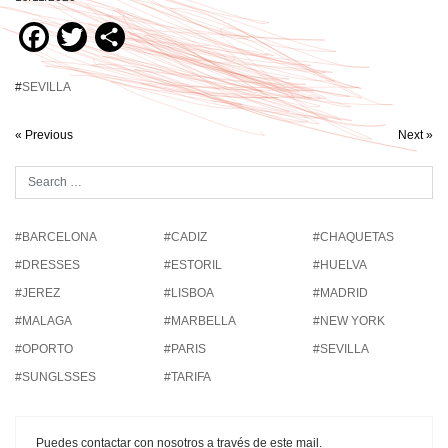
Facebook
Twitter
Compartir
#
SEVILLA
« Previous
Next »
#BARCELONA
#CADIZ
#CHAQUETAS
#DRESSES
#ESTORIL
#HUELVA
#JEREZ
#LISBOA
#MADRID
#MALAGA
#MARBELLA
#NEW YORK
#OPORTO
#PARIS
#SEVILLA
#SUNGLSSES
#TARIFA
Puedes contactar con nosotros a través de este mail.