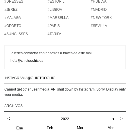
#DRESSES
#ESTORIL
#HUELVA
#JEREZ
#LISBOA
#MADRID
#MALAGA
#MARBELLA
#NEW YORK
#OPORTO
#PARIS
#SEVILLA
#SUNGLSSES
#TARIFA
Puedes contactar con nosotros a través de este mail.
hola@chictoochic.es
INSTAGRAM
/ @CHICTOOCHIC
Cannot get other user media. API shut down by Instagram. Sorry. Display only
your media.
ARCHIVOS
<
>
2022
▼
Feb
Mar
Abr
Ene