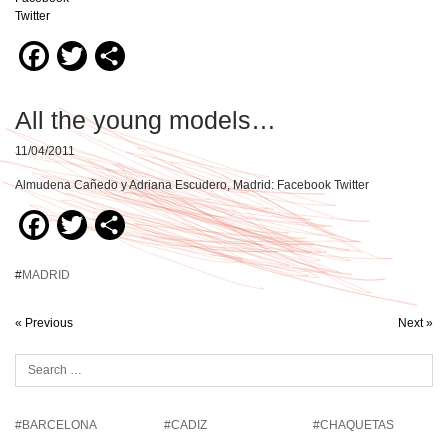
Twitter
Facebook
Twitter
Compartir
All the young models…
11/04/2011
Almudena Cañedo y Adriana Escudero, Madrid: Facebook Twitter
Facebook
Twitter
Compartir
#
MADRID
« Previous
Next »
#BARCELONA
#CADIZ
#CHAQUETAS