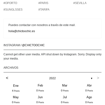
#OPORTO
#PARIS
#SEVILLA
#SUNGLSSES
#TARIFA
Puedes contactar con nosotros a través de este mail.
hola@chictoochic.es
INSTAGRAM
/ @CHICTOOCHIC
Cannot get other user media. API shut down by Instagram. Sorry. Display only
your media.
ARCHIVOS
<
>
2022
▼
Feb
Mar
Abr
Ene
0
0
0
4
Posts
Posts
Posts
Posts
May
Jun
Jul
Ago
0
0
0
0
Posts
Posts
Posts
Posts