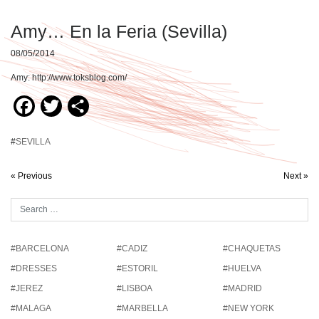
Amy… En la Feria (Sevilla)
08/05/2014
Amy: http://www.toksblog.com/
Facebook
Twitter
Compartir
#
SEVILLA
« Previous
Next »
#BARCELONA
#CADIZ
#CHAQUETAS
#DRESSES
#ESTORIL
#HUELVA
#JEREZ
#LISBOA
#MADRID
#MALAGA
#MARBELLA
#NEW YORK