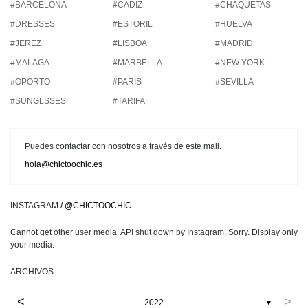
#BARCELONA
#CADIZ
#CHAQUETAS
#DRESSES
#ESTORIL
#HUELVA
#JEREZ
#LISBOA
#MADRID
#MALAGA
#MARBELLA
#NEW YORK
#OPORTO
#PARIS
#SEVILLA
#SUNGLSSES
#TARIFA
Puedes contactar con nosotros a través de este mail.
hola@chictoochic.es
INSTAGRAM
/ @CHICTOOCHIC
Cannot get other user media. API shut down by Instagram. Sorry. Display only
your media.
ARCHIVOS
<
>
2022
▼