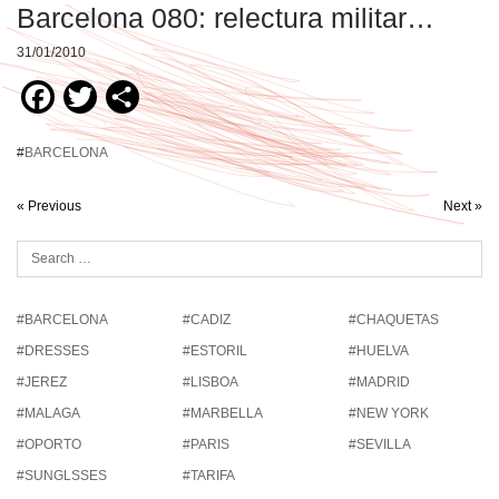
Barcelona 080: relectura militar…
31/01/2010
Facebook
Twitter
Compartir
#
BARCELONA
« Previous
Next »
#BARCELONA
#CADIZ
#CHAQUETAS
#DRESSES
#ESTORIL
#HUELVA
#JEREZ
#LISBOA
#MADRID
#MALAGA
#MARBELLA
#NEW YORK
#OPORTO
#PARIS
#SEVILLA
#SUNGLSSES
#TARIFA