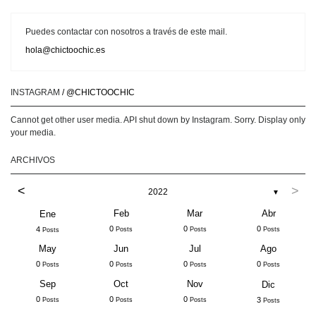
Puedes contactar con nosotros a través de este mail.
hola@chictoochic.es
INSTAGRAM
/ @CHICTOOCHIC
Cannot get other user media. API shut down by Instagram. Sorry. Display only
your media.
ARCHIVOS
<
>
2022
▼
Feb
Mar
Abr
Ene
0
0
0
4
Posts
Posts
Posts
Posts
May
Jun
Jul
Ago
0
0
0
0
Posts
Posts
Posts
Posts
Sep
Oct
Nov
Dic
0
0
0
3
Posts
Posts
Posts
Posts