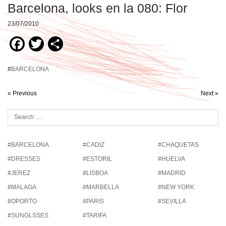
Barcelona, looks en la 080: Flor
23/07/2010
Facebook
Twitter
Compartir
#
BARCELONA
« Previous
Next »
#BARCELONA
#CADIZ
#CHAQUETAS
#DRESSES
#ESTORIL
#HUELVA
#JEREZ
#LISBOA
#MADRID
#MALAGA
#MARBELLA
#NEW YORK
#OPORTO
#PARIS
#SEVILLA
#SUNGLSSES
#TARIFA