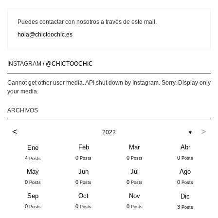
Puedes contactar con nosotros a través de este mail.
hola@chictoochic.es
INSTAGRAM
/ @CHICTOOCHIC
Cannot get other user media. API shut down by Instagram. Sorry. Display only
your media.
ARCHIVOS
<
>
2022
▼
Feb
Mar
Abr
Ene
0
0
0
4
Posts
Posts
Posts
Posts
May
Jun
Jul
Ago
0
0
0
0
Posts
Posts
Posts
Posts
Sep
Oct
Nov
Dic
0
0
0
3
Posts
Posts
Posts
Posts