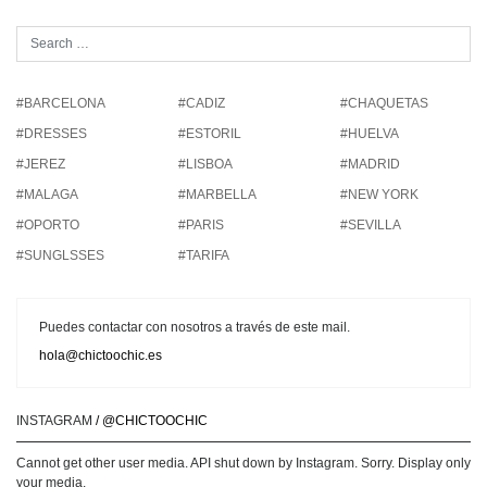
#BARCELONA
#CADIZ
#CHAQUETAS
#DRESSES
#ESTORIL
#HUELVA
#JEREZ
#LISBOA
#MADRID
#MALAGA
#MARBELLA
#NEW YORK
#OPORTO
#PARIS
#SEVILLA
#SUNGLSSES
#TARIFA
Puedes contactar con nosotros a través de este mail.
hola@chictoochic.es
INSTAGRAM
/ @CHICTOOCHIC
Cannot get other user media. API shut down by Instagram. Sorry. Display only
your media.