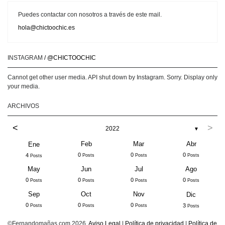
Puedes contactar con nosotros a través de este mail.
hola@chictoochic.es
INSTAGRAM
/ @CHICTOOCHIC
Cannot get other user media. API shut down by Instagram. Sorry. Display only
your media.
ARCHIVOS
<
>
2022
▼
Feb
Mar
Abr
Ene
0
0
0
4
Posts
Posts
Posts
Posts
May
Jun
Jul
Ago
0
0
0
0
Posts
Posts
Posts
Posts
Sep
Oct
Nov
Dic
0
0
0
3
Posts
Posts
Posts
Posts
©Fernandomañas.com 2026.
Aviso Legal
|
Política de privacidad
|
Política de