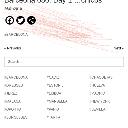
Barceona 080: Day 1 …chicos
26/01/2010
Facebook
Twitter
Compartir
#
BARCELONA
« Previous
Next »
#BARCELONA
#CADIZ
#CHAQUETAS
#DRESSES
#ESTORIL
#HUELVA
#JEREZ
#LISBOA
#MADRID
#MALAGA
#MARBELLA
#NEW YORK
#OPORTO
#PARIS
#SEVILLA
#SUNGLSSES
#TARIFA