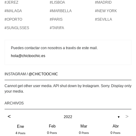
#JEREZ
#LISBOA
#MADRID
#MALAGA
#MARBELLA
#NEW YORK
#OPORTO
#PARIS
#SEVILLA
#SUNGLSSES
#TARIFA
Puedes contactar con nosotros a través de este mail.
hola@chictoochic.es
INSTAGRAM
/ @CHICTOOCHIC
Cannot get other user media. API shut down by Instagram. Sorry. Display only
your media.
ARCHIVOS
<
>
2022
▼
Feb
Mar
Abr
Ene
0
0
0
4
Posts
Posts
Posts
Posts