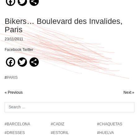
Facebook
Twitter
Compartir
Bikers… Boulevard des Invalides,
Paris
23/11/2011
Facebook Twitter
Facebook
Twitter
Compartir
#
PARIS
« Previous
Next »
#BARCELONA
#CADIZ
#CHAQUETAS
#DRESSES
#ESTORIL
#HUELVA