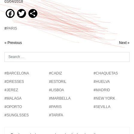
03/04/2018
Facebook
Twitter
Compartir
#
PARIS
« Previous
Next »
#BARCELONA
#CADIZ
#CHAQUETAS
#DRESSES
#ESTORIL
#HUELVA
#JEREZ
#LISBOA
#MADRID
#MALAGA
#MARBELLA
#NEW YORK
#OPORTO
#PARIS
#SEVILLA
#SUNGLSSES
#TARIFA