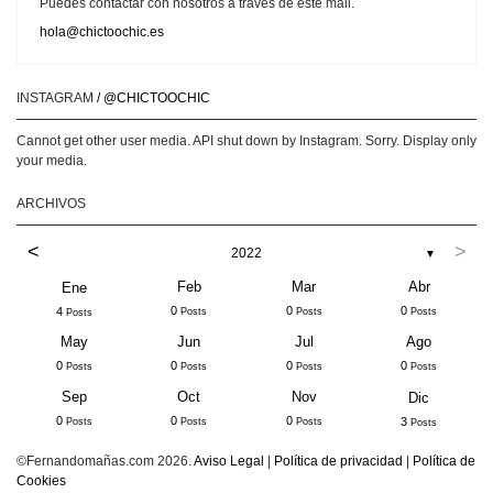
Puedes contactar con nosotros a través de este mail.
hola@chictoochic.es
INSTAGRAM
/ @CHICTOOCHIC
Cannot get other user media. API shut down by Instagram. Sorry. Display only
your media.
ARCHIVOS
<
>
2022
▼
Feb
Mar
Abr
Ene
0
0
0
4
Posts
Posts
Posts
Posts
May
Jun
Jul
Ago
0
0
0
0
Posts
Posts
Posts
Posts
Sep
Oct
Nov
Dic
0
0
0
3
Posts
Posts
Posts
Posts
©Fernandomañas.com 2026.
Aviso Legal
|
Política de privacidad
|
Política de
Cookies