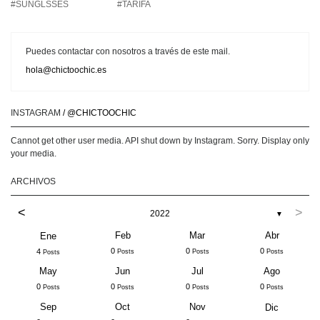
#SUNGLSSES
#TARIFA
Puedes contactar con nosotros a través de este mail.
hola@chictoochic.es
INSTAGRAM
/ @CHICTOOCHIC
Cannot get other user media. API shut down by Instagram. Sorry. Display only
your media.
ARCHIVOS
<
>
2022
▼
Feb
Mar
Abr
Ene
0
0
0
4
Posts
Posts
Posts
Posts
May
Jun
Jul
Ago
0
0
0
0
Posts
Posts
Posts
Posts
Sep
Oct
Nov
Dic