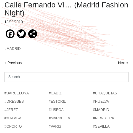
Calle Fernando VI… (Madrid Fashion
Night)
13/09/2010
Facebook
Twitter
Compartir
#
MADRID
« Previous
Next »
#BARCELONA
#CADIZ
#CHAQUETAS
#DRESSES
#ESTORIL
#HUELVA
#JEREZ
#LISBOA
#MADRID
#MALAGA
#MARBELLA
#NEW YORK
#OPORTO
#PARIS
#SEVILLA