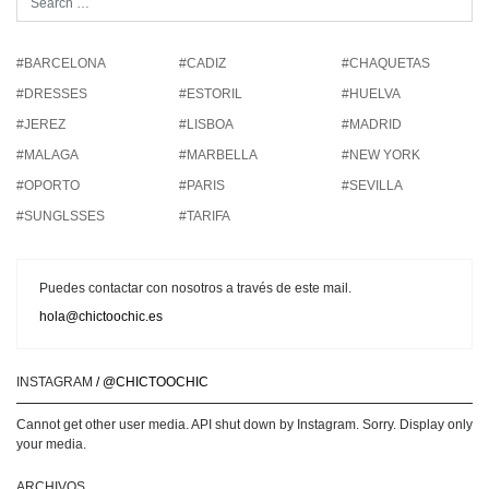
#BARCELONA
#CADIZ
#CHAQUETAS
#DRESSES
#ESTORIL
#HUELVA
#JEREZ
#LISBOA
#MADRID
#MALAGA
#MARBELLA
#NEW YORK
#OPORTO
#PARIS
#SEVILLA
#SUNGLSSES
#TARIFA
Puedes contactar con nosotros a través de este mail.
hola@chictoochic.es
INSTAGRAM
/ @CHICTOOCHIC
Cannot get other user media. API shut down by Instagram. Sorry. Display only
your media.
ARCHIVOS