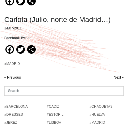
Facebook
Twitter
Compartir
Carlota (Julio, norte de Madrid…)
14/07/2011
Facebook Twitter
Facebook
Twitter
Compartir
#
MADRID
« Previous
Next »
#BARCELONA
#CADIZ
#CHAQUETAS
#DRESSES
#ESTORIL
#HUELVA
#JEREZ
#LISBOA
#MADRID