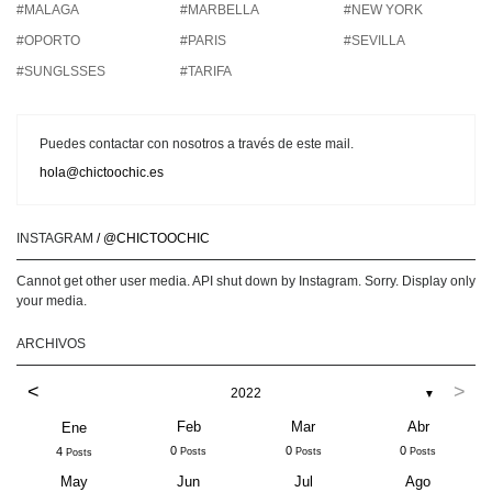
#MALAGA
#MARBELLA
#NEW YORK
#OPORTO
#PARIS
#SEVILLA
#SUNGLSSES
#TARIFA
Puedes contactar con nosotros a través de este mail.
hola@chictoochic.es
INSTAGRAM
/ @CHICTOOCHIC
Cannot get other user media. API shut down by Instagram. Sorry. Display only
your media.
ARCHIVOS
<
>
2022
▼
Feb
Mar
Abr
Ene
0
0
0
4
Posts
Posts
Posts
Posts
May
Jun
Jul
Ago