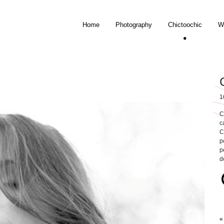
Home
Photography
Chictoochic
W
1
C
c
C
p
p
d
«