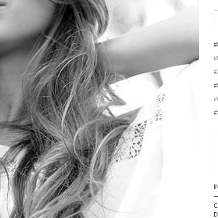
#
#
#
#
#
#
I
C
D