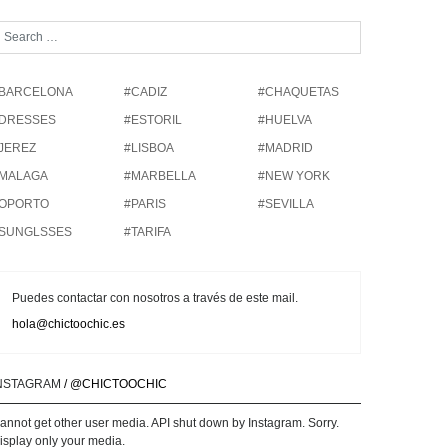
BARCELONA
#CADIZ
#CHAQUETAS
DRESSES
#ESTORIL
#HUELVA
JEREZ
#LISBOA
#MADRID
MALAGA
#MARBELLA
#NEW YORK
OPORTO
#PARIS
#SEVILLA
SUNGLSSES
#TARIFA
Puedes contactar con nosotros a través de este mail.
hola@chictoochic.es
NSTAGRAM
/ @CHICTOOCHIC
annot get other user media. API shut down by Instagram. Sorry.
isplay only your media.