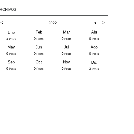
RCHIVOS
<
>
2022
▼
Feb
Mar
Abr
Ene
0
0
0
4
Posts
Posts
Posts
Posts
May
Jun
Jul
Ago
0
0
0
0
Posts
Posts
Posts
Posts
Sep
Oct
Nov
Dic
0
0
0
3
Posts
Posts
Posts
Posts