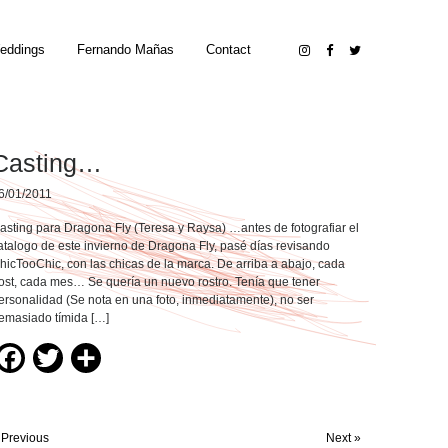
eddings
Fernando Mañas
Contact
Casting…
6/01/2011
asting para Dragona Fly (Teresa y Raysa) …antes de fotografiar el
atalogo de este invierno de Dragona Fly, pasé días revisando
hicTooChic, con las chicas de la marca. De arriba a abajo, cada
ost, cada mes… Se quería un nuevo rostro. Tenía que tener
ersonalidad (Se nota en una foto, inmediatamente), no ser
emasiado tímida […]
Facebook
Twitter
Compartir
 Previous
Next »