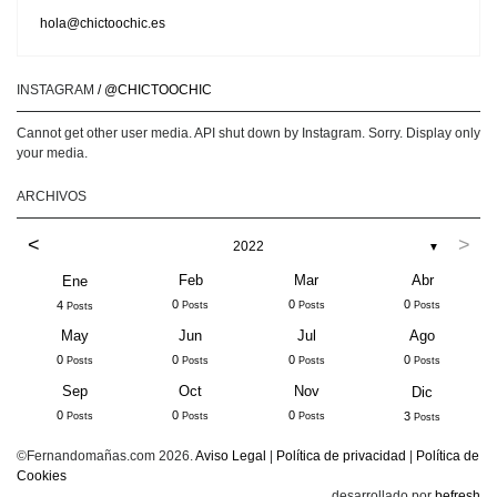
hola@chictoochic.es
INSTAGRAM
/ @CHICTOOCHIC
Cannot get other user media. API shut down by Instagram. Sorry. Display only
your media.
ARCHIVOS
<
>
2022
▼
Feb
Mar
Abr
Ene
0
0
0
4
Posts
Posts
Posts
Posts
May
Jun
Jul
Ago
0
0
0
0
Posts
Posts
Posts
Posts
Sep
Oct
Nov
Dic
0
0
0
3
Posts
Posts
Posts
Posts
©Fernandomañas.com 2026.
Aviso Legal
|
Política de privacidad
|
Política de
Cookies
desarrollado por
befresh