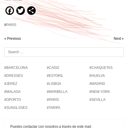
Facebook
Twitter
Compartir
#
PARIS
« Previous
Next »
#BARCELONA
#CADIZ
#CHAQUETAS
#DRESSES
#ESTORIL
#HUELVA
#JEREZ
#LISBOA
#MADRID
#MALAGA
#MARBELLA
#NEW YORK
#OPORTO
#PARIS
#SEVILLA
#SUNGLSSES
#TARIFA
Puedes contactar con nosotros a través de este mail.