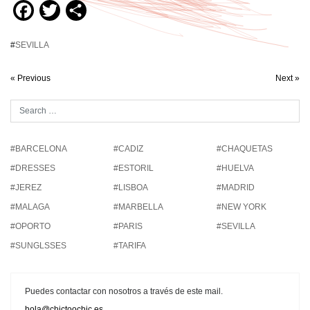
Facebook
Twitter
Compartir
#
SEVILLA
« Previous
Next »
#BARCELONA
#CADIZ
#CHAQUETAS
#DRESSES
#ESTORIL
#HUELVA
#JEREZ
#LISBOA
#MADRID
#MALAGA
#MARBELLA
#NEW YORK
#OPORTO
#PARIS
#SEVILLA
#SUNGLSSES
#TARIFA
Puedes contactar con nosotros a través de este mail.
hola@chictoochic.es