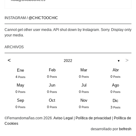
INSTAGRAM
/ @CHICTOOCHIC
Cannot get other user media. API shut down by Instagram. Sorry. Display only
your media.
ARCHIVOS
<
>
2022
▼
Feb
Mar
Abr
Ene
0
0
0
4
Posts
Posts
Posts
Posts
May
Jun
Jul
Ago
0
0
0
0
Posts
Posts
Posts
Posts
Sep
Oct
Nov
Dic
0
0
0
3
Posts
Posts
Posts
Posts
©Fernandomañas.com 2026.
Aviso Legal
|
Política de privacidad
|
Política de
Cookies
desarrollado por
befresh