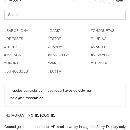
« Previous
Next »
#BARCELONA
#CADIZ
#CHAQUETAS
#DRESSES
#ESTORIL
#HUELVA
#JEREZ
#LISBOA
#MADRID
#MALAGA
#MARBELLA
#NEW YORK
#OPORTO
#PARIS
#SEVILLA
#SUNGLSSES
#TARIFA
Puedes contactar con nosotros a través de este mail.
hola@chictoochic.es
INSTAGRAM
/ @CHICTOOCHIC
Cannot get other user media. API shut down by Instagram. Sorry. Display only