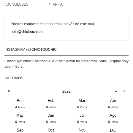
#SUNGLSSES
#TARIFA
Puedes contactar con nosotros a través de este mail.
hola@chictoochic.es
INSTAGRAM
/ @CHICTOOCHIC
Cannot get other user media. API shut down by Instagram. Sorry. Display only
your media.
ARCHIVOS
<
>
2022
▼
Feb
Mar
Abr
Ene
0
0
0
4
Posts
Posts
Posts
Posts
May
Jun
Jul
Ago
0
0
0
0
Posts
Posts
Posts
Posts
Sep
Oct
Nov
Dic