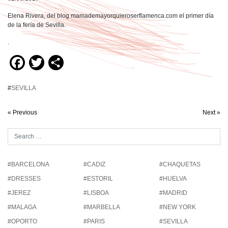
Elena Rivera, del blog mamademayorquieroserflamenca.com el primer día
de la fería de Sevilla.
.
Facebook
Twitter
Compartir
#
SEVILLA
« Previous
Next »
#BARCELONA
#CADIZ
#CHAQUETAS
#DRESSES
#ESTORIL
#HUELVA
#JEREZ
#LISBOA
#MADRID
#MALAGA
#MARBELLA
#NEW YORK
#OPORTO
#PARIS
#SEVILLA