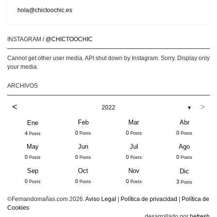
hola@chictoochic.es
INSTAGRAM
/ @CHICTOOCHIC
Cannot get other user media. API shut down by Instagram. Sorry. Display only
your media.
ARCHIVOS
<
>
2022
▼
Feb
Mar
Abr
Ene
0
0
0
4
Posts
Posts
Posts
Posts
May
Jun
Jul
Ago
0
0
0
0
Posts
Posts
Posts
Posts
Sep
Oct
Nov
Dic
0
0
0
3
Posts
Posts
Posts
Posts
©Fernandomañas.com 2026.
Aviso Legal
|
Política de privacidad
|
Política de
Cookies
desarrollado por
befresh