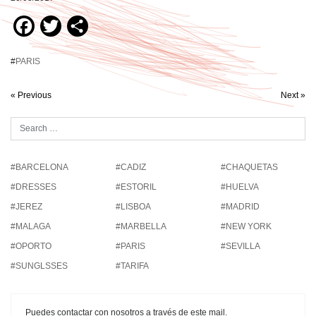
Facebook
Twitter
Compartir
#
PARIS
« Previous
Next »
#BARCELONA
#CADIZ
#CHAQUETAS
#DRESSES
#ESTORIL
#HUELVA
#JEREZ
#LISBOA
#MADRID
#MALAGA
#MARBELLA
#NEW YORK
#OPORTO
#PARIS
#SEVILLA
#SUNGLSSES
#TARIFA
Puedes contactar con nosotros a través de este mail.