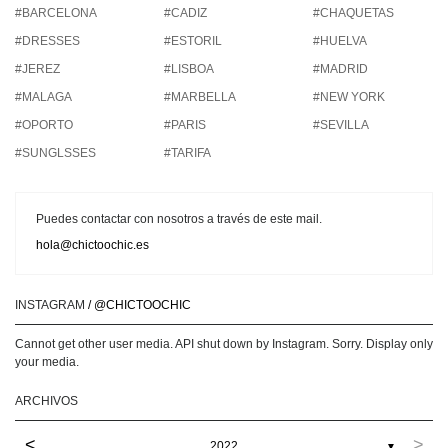
#BARCELONA
#CADIZ
#CHAQUETAS
#DRESSES
#ESTORIL
#HUELVA
#JEREZ
#LISBOA
#MADRID
#MALAGA
#MARBELLA
#NEW YORK
#OPORTO
#PARIS
#SEVILLA
#SUNGLSSES
#TARIFA
Puedes contactar con nosotros a través de este mail.
hola@chictoochic.es
INSTAGRAM
/ @CHICTOOCHIC
Cannot get other user media. API shut down by Instagram. Sorry. Display only
your media.
ARCHIVOS
<
>
2022
▼