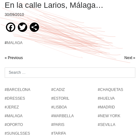
En la calle Larios, Málaga…
30/09/2010
Facebook
Twitter
Compartir
#
MALAGA
« Previous
Next »
#BARCELONA
#CADIZ
#CHAQUETAS
#DRESSES
#ESTORIL
#HUELVA
#JEREZ
#LISBOA
#MADRID
#MALAGA
#MARBELLA
#NEW YORK
#OPORTO
#PARIS
#SEVILLA
#SUNGLSSES
#TARIFA