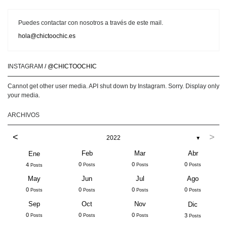
Puedes contactar con nosotros a través de este mail.
hola@chictoochic.es
INSTAGRAM
/ @CHICTOOCHIC
Cannot get other user media. API shut down by Instagram. Sorry. Display only
your media.
ARCHIVOS
<
>
2022
▼
Feb
Mar
Abr
Ene
0
0
0
4
Posts
Posts
Posts
Posts
May
Jun
Jul
Ago
0
0
0
0
Posts
Posts
Posts
Posts
Sep
Oct
Nov
Dic
0
0
0
3
Posts
Posts
Posts
Posts