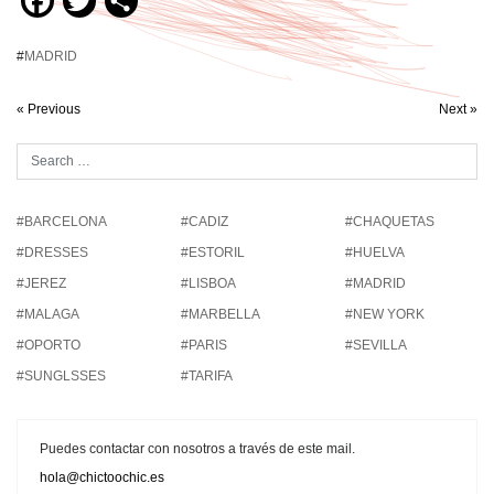
Facebook
Twitter
Compartir
#
MADRID
« Previous
Next »
#BARCELONA
#CADIZ
#CHAQUETAS
#DRESSES
#ESTORIL
#HUELVA
#JEREZ
#LISBOA
#MADRID
#MALAGA
#MARBELLA
#NEW YORK
#OPORTO
#PARIS
#SEVILLA
#SUNGLSSES
#TARIFA
Puedes contactar con nosotros a través de este mail.
hola@chictoochic.es