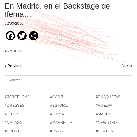
En Madrid, en el Backstage de
Ifema…
22/03/2010
Facebook
Twitter
Compartir
#
MADRID
« Previous
Next »
#BARCELONA
#CADIZ
#CHAQUETAS
#DRESSES
#ESTORIL
#HUELVA
#JEREZ
#LISBOA
#MADRID
#MALAGA
#MARBELLA
#NEW YORK
#OPORTO
#PARIS
#SEVILLA