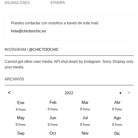
#SUNGLSSES
#TARIFA
Puedes contactar con nosotros a través de este mail.
hola@chictoochic.es
INSTAGRAM
/ @CHICTOOCHIC
Cannot get other user media. API shut down by Instagram. Sorry. Display only
your media.
ARCHIVOS
<
>
2022
▼
Feb
Mar
Abr
Ene
0
0
0
4
Posts
Posts
Posts
Posts
May
Jun
Jul
Ago
0
0
0
0
Posts
Posts
Posts
Posts
Sep
Oct
Nov
Dic