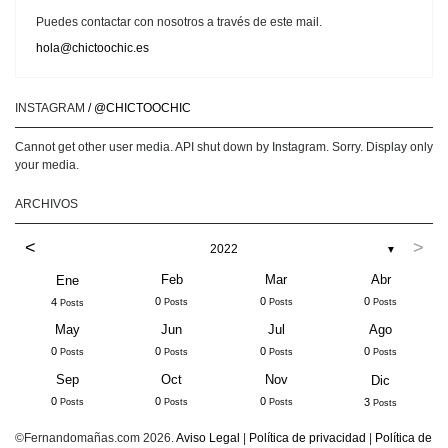
Puedes contactar con nosotros a través de este mail.
hola@chictoochic.es
INSTAGRAM
/ @CHICTOOCHIC
Cannot get other user media. API shut down by Instagram. Sorry. Display only
your media.
ARCHIVOS
<
>
2022
▼
Feb
Mar
Abr
Ene
0
0
0
4
Posts
Posts
Posts
Posts
May
Jun
Jul
Ago
0
0
0
0
Posts
Posts
Posts
Posts
Sep
Oct
Nov
Dic
0
0
0
3
Posts
Posts
Posts
Posts
©Fernandomañas.com 2026.
Aviso Legal
|
Política de privacidad
|
Política de