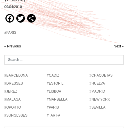
09/04/2010
Facebook
Twitter
Compartir
#
PARIS
« Previous
Next »
#BARCELONA
#CADIZ
#CHAQUETAS
#DRESSES
#ESTORIL
#HUELVA
#JEREZ
#LISBOA
#MADRID
#MALAGA
#MARBELLA
#NEW YORK
#OPORTO
#PARIS
#SEVILLA
#SUNGLSSES
#TARIFA