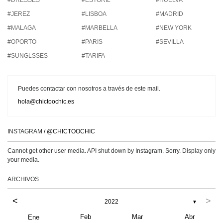
#DRESSES
#ESTORIL
#HUELVA
#JEREZ
#LISBOA
#MADRID
#MALAGA
#MARBELLA
#NEW YORK
#OPORTO
#PARIS
#SEVILLA
#SUNGLSSES
#TARIFA
Puedes contactar con nosotros a través de este mail.
hola@chictoochic.es
INSTAGRAM
/ @CHICTOOCHIC
Cannot get other user media. API shut down by Instagram. Sorry. Display only
your media.
ARCHIVOS
<
>
2022
▼
Feb
Mar
Abr
Ene