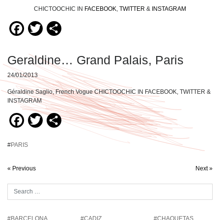
CHICTOOCHIC IN
FACEBOOK
,
TWITTER
&
INSTAGRAM
Facebook
Twitter
Compartir
Geraldine… Grand Palais, Paris
24/01/2013
Géraldine Saglio, French Vogue CHICTOOCHIC IN FACEBOOK, TWITTER &
INSTAGRAM
Facebook
Twitter
Compartir
#
PARIS
« Previous
Next »
#BARCELONA
#CADIZ
#CHAQUETAS