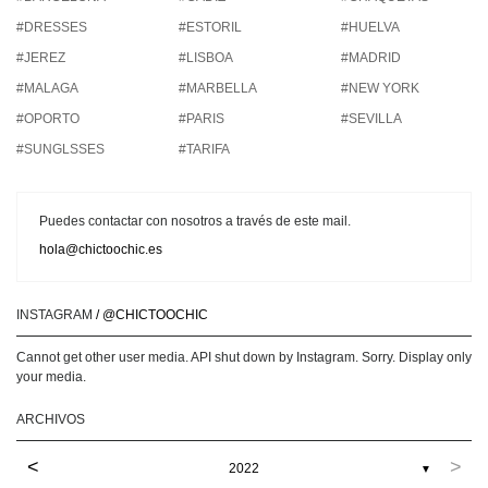
#DRESSES
#ESTORIL
#HUELVA
#JEREZ
#LISBOA
#MADRID
#MALAGA
#MARBELLA
#NEW YORK
#OPORTO
#PARIS
#SEVILLA
#SUNGLSSES
#TARIFA
Puedes contactar con nosotros a través de este mail.
hola@chictoochic.es
INSTAGRAM
/ @CHICTOOCHIC
Cannot get other user media. API shut down by Instagram. Sorry. Display only
your media.
ARCHIVOS
<
>
2022
▼