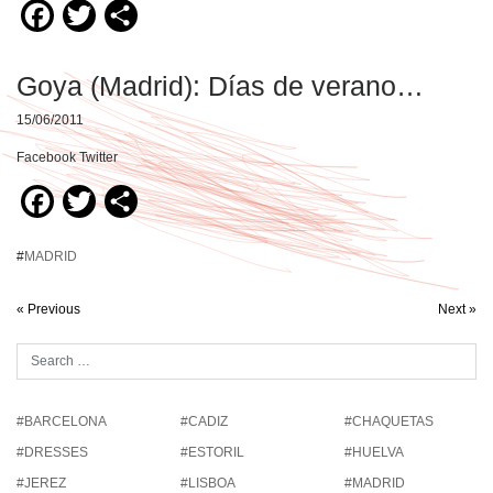
Facebook
Twitter
Compartir
Goya (Madrid): Días de verano…
15/06/2011
Facebook Twitter
Facebook
Twitter
Compartir
#
MADRID
« Previous
Next »
#BARCELONA
#CADIZ
#CHAQUETAS
#DRESSES
#ESTORIL
#HUELVA
#JEREZ
#LISBOA
#MADRID