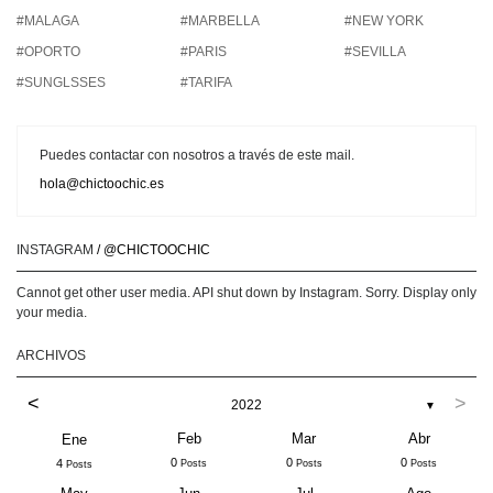
#MALAGA
#MARBELLA
#NEW YORK
#OPORTO
#PARIS
#SEVILLA
#SUNGLSSES
#TARIFA
Puedes contactar con nosotros a través de este mail.
hola@chictoochic.es
INSTAGRAM
/ @CHICTOOCHIC
Cannot get other user media. API shut down by Instagram. Sorry. Display only
your media.
ARCHIVOS
<
>
2022
▼
Feb
Mar
Abr
Ene
0
0
0
4
Posts
Posts
Posts
Posts