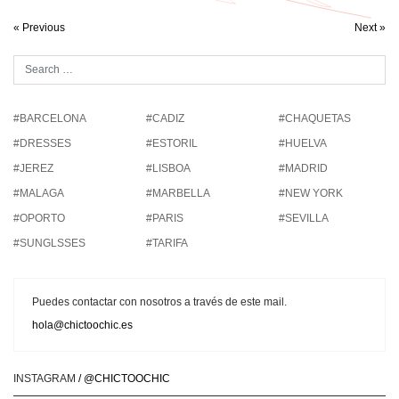
« Previous
Next »
#BARCELONA
#CADIZ
#CHAQUETAS
#DRESSES
#ESTORIL
#HUELVA
#JEREZ
#LISBOA
#MADRID
#MALAGA
#MARBELLA
#NEW YORK
#OPORTO
#PARIS
#SEVILLA
#SUNGLSSES
#TARIFA
Puedes contactar con nosotros a través de este mail.
hola@chictoochic.es
INSTAGRAM
/ @CHICTOOCHIC