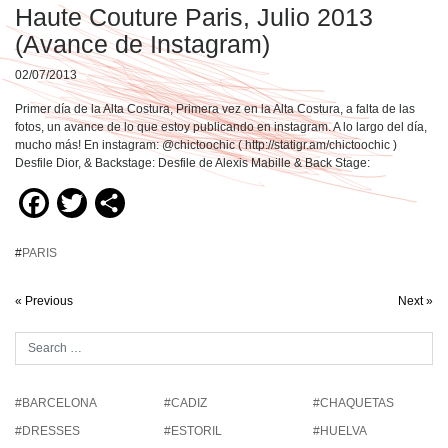
Haute Couture Paris, Julio 2013
(Avance de Instagram)
02/07/2013
Primer día de la Alta Costura, Primera vez en la Alta Costura, a falta de las
fotos, un avance de lo que estoy publicando en instagram. A lo largo del día,
mucho más! En instagram: @chictoochic ( http://statigr.am/chictoochic )
Desfile Dior, & Backstage: Desfile de Alexis Mabille & Back Stage:
Facebook
Twitter
Compartir
#
PARIS
« Previous
Next »
#BARCELONA
#CADIZ
#CHAQUETAS
#DRESSES
#ESTORIL
#HUELVA