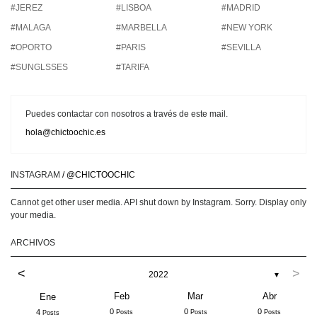
#JEREZ
#LISBOA
#MADRID
#MALAGA
#MARBELLA
#NEW YORK
#OPORTO
#PARIS
#SEVILLA
#SUNGLSSES
#TARIFA
Puedes contactar con nosotros a través de este mail.
hola@chictoochic.es
INSTAGRAM
/ @CHICTOOCHIC
Cannot get other user media. API shut down by Instagram. Sorry. Display only
your media.
ARCHIVOS
<
>
2022
▼
Feb
Mar
Abr
Ene
0
0
0
4
Posts
Posts
Posts
Posts