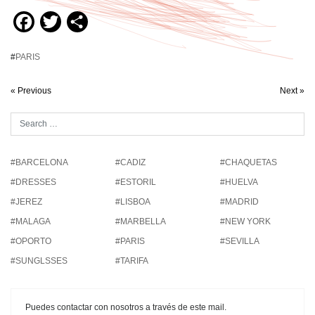
Facebook
Twitter
Compartir
#
PARIS
« Previous
Next »
#BARCELONA
#CADIZ
#CHAQUETAS
#DRESSES
#ESTORIL
#HUELVA
#JEREZ
#LISBOA
#MADRID
#MALAGA
#MARBELLA
#NEW YORK
#OPORTO
#PARIS
#SEVILLA
#SUNGLSSES
#TARIFA
Puedes contactar con nosotros a través de este mail.