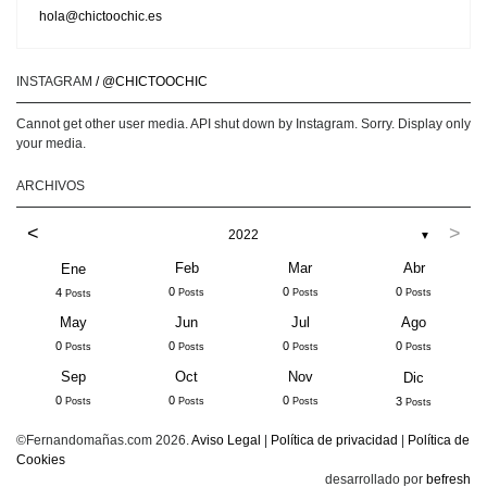
hola@chictoochic.es
INSTAGRAM
/ @CHICTOOCHIC
Cannot get other user media. API shut down by Instagram. Sorry. Display only
your media.
ARCHIVOS
<
>
2022
▼
Feb
Mar
Abr
Ene
0
0
0
4
Posts
Posts
Posts
Posts
May
Jun
Jul
Ago
0
0
0
0
Posts
Posts
Posts
Posts
Sep
Oct
Nov
Dic
0
0
0
3
Posts
Posts
Posts
Posts
©Fernandomañas.com 2026.
Aviso Legal
|
Política de privacidad
|
Política de
Cookies
desarrollado por
befresh