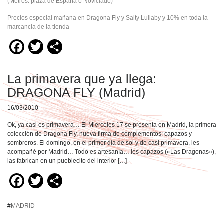
(Metros: plaza de España o Noviciado)
Precios especial mañana en Dragona Fly y Salty Lullaby y 10% en toda la
marcancia de la tienda
Facebook
Twitter
Compartir
La primavera que ya llega:
DRAGONA FLY (Madrid)
16/03/2010
Ok, ya casi es primavera… El Miercoles 17 se presenta en Madrid, la primera
colección de Dragona Fly, nueva firma de complementos: capazos y
sombreros. El domingo, en el primer día de sol y de casi primavera, les
acompañé por Madrid… Todo es artesanía… los capazos («Las Dragonas»),
las fabrican en un pueblecito del interior […]
Facebook
Twitter
Compartir
#
MADRID