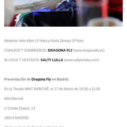
Modelos: Inés Klein (1ª foto) y Karla Zerega
(3ª foto)
CAPAZOS Y SOMBREROS:
DRAGONA FLY
(www.dragonafly.es)
BLUSAS Y VESTIDOS:
SALTY LULLA
(www.saltylullaby.com)
Presentación de
Dragona Fly
en Madrid:
En la Tienda MINT MARCHÊ, el 17 de Marzo de 19.30 a 22.00
Mint Marchê
c/ Conde Duque, 14
28014 MADRID