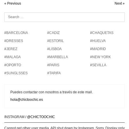
« Previous
Next »
#BARCELONA
#CADIZ
#CHAQUETAS
#DRESSES
#ESTORIL
#HUELVA
#JEREZ
#LISBOA
#MADRID
#MALAGA
#MARBELLA
#NEW YORK
#OPORTO
#PARIS
#SEVILLA
#SUNGLSSES
#TARIFA
Puedes contactar con nosotros a través de este mail.
hola@chictoochic.es
INSTAGRAM
/ @CHICTOOCHIC
Cannot get other user media. API shut down by Instagram. Sorry. Display only