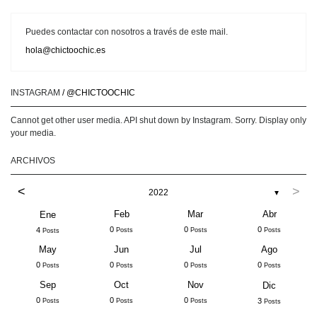
Puedes contactar con nosotros a través de este mail.
hola@chictoochic.es
INSTAGRAM
/ @CHICTOOCHIC
Cannot get other user media. API shut down by Instagram. Sorry. Display only
your media.
ARCHIVOS
<
>
2022
▼
Feb
Mar
Abr
Ene
0
0
0
4
Posts
Posts
Posts
Posts
May
Jun
Jul
Ago
0
0
0
0
Posts
Posts
Posts
Posts
Sep
Oct
Nov
Dic
0
0
0
3
Posts
Posts
Posts
Posts