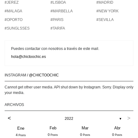
#JEREZ
#LISBOA
#MADRID
#MALAGA
#MARBELLA
#NEW YORK
#OPORTO
#PARIS
#SEVILLA
#SUNGLSSES
#TARIFA
Puedes contactar con nosotros a través de este mail.
hola@chictoochic.es
INSTAGRAM
/ @CHICTOOCHIC
Cannot get other user media. API shut down by Instagram. Sorry. Display only
your media.
ARCHIVOS
<
>
2022
▼
Feb
Mar
Abr
Ene
0
0
0
4
Posts
Posts
Posts
Posts