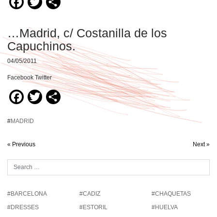
Facebook
Twitter
Compartir
…Madrid, c/ Costanilla de los
Capuchinos.
04/05/2011
Facebook Twitter
Facebook
Twitter
Compartir
#
MADRID
« Previous
Next »
#BARCELONA
#CADIZ
#CHAQUETAS
#DRESSES
#ESTORIL
#HUELVA