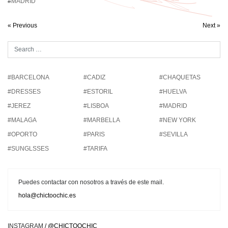
#
MADRID
« Previous
Next »
#BARCELONA
#CADIZ
#CHAQUETAS
#DRESSES
#ESTORIL
#HUELVA
#JEREZ
#LISBOA
#MADRID
#MALAGA
#MARBELLA
#NEW YORK
#OPORTO
#PARIS
#SEVILLA
#SUNGLSSES
#TARIFA
Puedes contactar con nosotros a través de este mail.
hola@chictoochic.es
INSTAGRAM
/ @CHICTOOCHIC