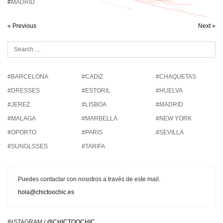
#
MADRID
« Previous
Next »
#BARCELONA
#CADIZ
#CHAQUETAS
#DRESSES
#ESTORIL
#HUELVA
#JEREZ
#LISBOA
#MADRID
#MALAGA
#MARBELLA
#NEW YORK
#OPORTO
#PARIS
#SEVILLA
#SUNGLSSES
#TARIFA
Puedes contactar con nosotros a través de este mail.
hola@chictoochic.es
INSTAGRAM
/ @CHICTOOCHIC