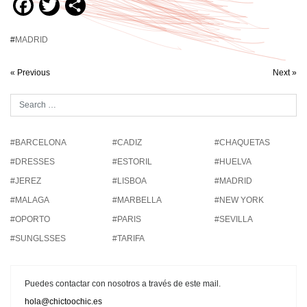
Facebook
Twitter
Compartir
#
MADRID
« Previous
Next »
#BARCELONA
#CADIZ
#CHAQUETAS
#DRESSES
#ESTORIL
#HUELVA
#JEREZ
#LISBOA
#MADRID
#MALAGA
#MARBELLA
#NEW YORK
#OPORTO
#PARIS
#SEVILLA
#SUNGLSSES
#TARIFA
Puedes contactar con nosotros a través de este mail.
hola@chictoochic.es