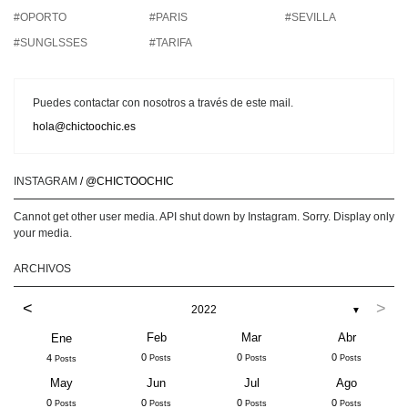
#OPORTO
#PARIS
#SEVILLA
#SUNGLSSES
#TARIFA
Puedes contactar con nosotros a través de este mail.
hola@chictoochic.es
INSTAGRAM
/ @CHICTOOCHIC
Cannot get other user media. API shut down by Instagram. Sorry. Display only
your media.
ARCHIVOS
<
>
2022
▼
Feb
Mar
Abr
Ene
0
0
0
4
Posts
Posts
Posts
Posts
May
Jun
Jul
Ago
0
0
0
0
Posts
Posts
Posts
Posts