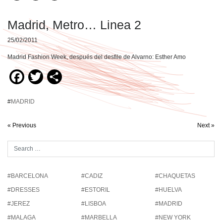
Madrid, Metro… Linea 2
25/02/2011
Madrid Fashion Week, después del desfile de Alvarno: Esther Amo
Facebook
Twitter
Compartir
#
MADRID
« Previous
Next »
#BARCELONA
#CADIZ
#CHAQUETAS
#DRESSES
#ESTORIL
#HUELVA
#JEREZ
#LISBOA
#MADRID
#MALAGA
#MARBELLA
#NEW YORK